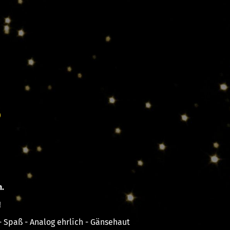
5
n.
!
 Spaß - Analog ehrlich - Gänsehaut