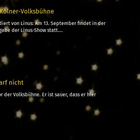
 Kölner-Volksbühne
iert von Linus: Am 13. September findet in der
abe der Linus-Show statt....
rf nicht
 der Volksbühne. Er ist sauer, dass er hier