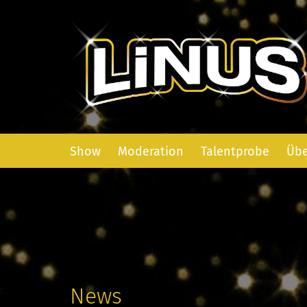
Show
Moderation
Talentprobe
Übe
News